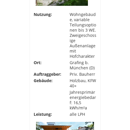
Nutzung:
Wohngebäud
e, variable
Teilungsoptio
nen bis 3 WE.
Zweigeschoss
ige
Außenanlage
mit
Hofcharakter
Ort:
Grafing b.
München (D)
Auftraggeber:
Priv. Bauherr
Gebäude:
Holzbau, KFW
40+
Jahresprimär
energiebedar
f: 16,5
kWh/m²a
Leistung:
alle LPH